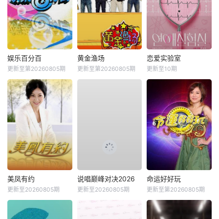
娱乐百分百
黄金渔场
恋爱实验室
更新至第20260805期
更新至第20260805期
更新至10期
美凤有约
说唱巅峰对决2026
命运好好玩
更新至20260805期
更新至20260805期
更新至第20260805期