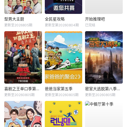
型男大主厨
全民星攻略
开始推理吧
更新至2026805期
更新至第20260804期
已完结
喜剧之王单口季第三季
爸爸当家第五季
密室大逃脱第八季大神版
更新至20260805期
更新至第20260805期
更新至20260805期