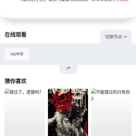
在线观看
切换节点
HD中字
猜你喜欢