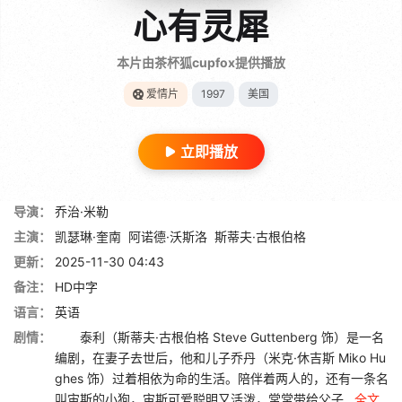
心有灵犀
本片由茶杯狐cupfox提供播放
爱情片
1997
美国
立即播放
导演：
乔治·米勒
主演：
凯瑟琳·奎南
阿诺德·沃斯洛
斯蒂夫·古根伯格
更新：
2025-11-30 04:43
备注：
HD中字
语言：
英语
剧情：
泰利（斯蒂夫·古根伯格 Steve Guttenberg 饰）是一名
编剧，在妻子去世后，他和儿子乔丹（米克·休吉斯 Miko Hu
ghes 饰）过着相依为命的生活。陪伴着两人的，还有一条名
叫宙斯的小狗，宙斯可爱聪明又活泼，常常带给父子...
全文