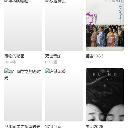
事物的秘密
双世青蛇
细雪1983
HD中字
HD国语
HD
那年同学之初恋时光
宫锁沉香
失明2025