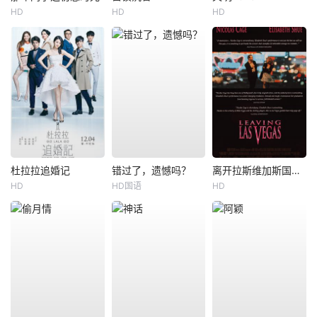
HD
HD
HD
杜拉拉追婚记
错过了，遗憾吗？
离开拉斯维加斯国语版
HD
HD国语
HD