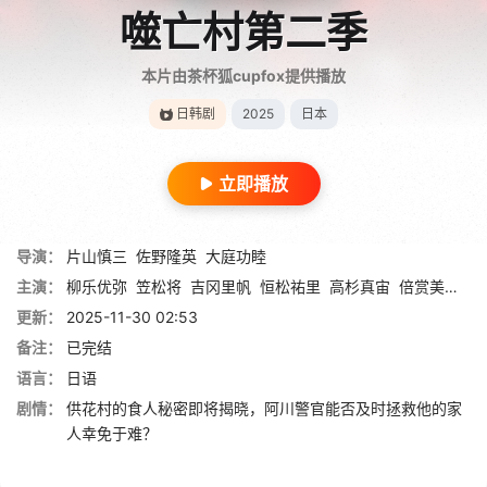
噬亡村第二季
本片由茶杯狐cupfox提供播放
日韩剧
2025
日本
立即播放
导演：
片山慎三
佐野隆英
大庭功睦
主演：
柳乐优弥
笠松将
吉冈里帆
恒松祐里
高杉真宙
倍赏美津子
更新：
2025-11-30 02:53
备注：
已完结
语言：
日语
剧情：
供花村的食人秘密即将揭晓，阿川警官能否及时拯救他的家
人幸免于难？