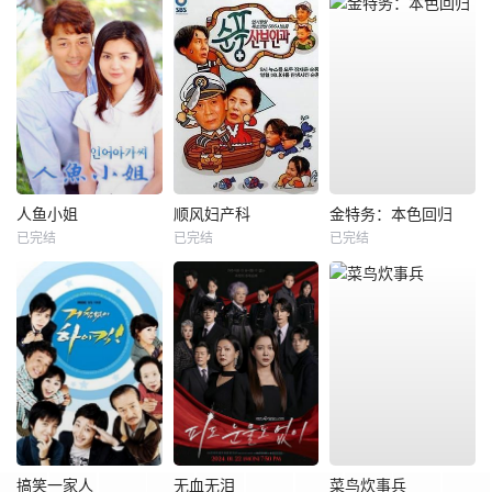
人鱼小姐
顺风妇产科
金特务：本色回归
已完结
已完结
已完结
搞笑一家人
无血无泪
菜鸟炊事兵