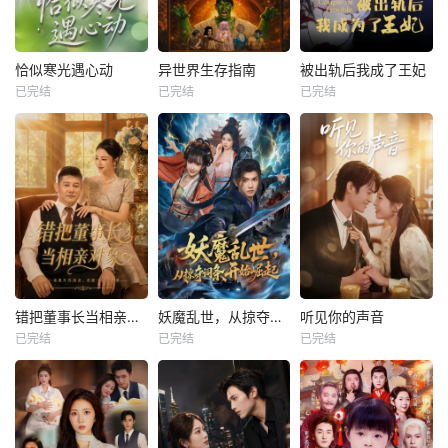
恰似寒光遇心动
异世界生存指南
被出轨后我成了王妃
已完结
已完结
已完结
错把董事长当相亲对象
妖魔乱世，从掠夺词条开始崛起
听见你的声音
已完结
已完结
已完结