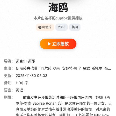
海鸥
本片由茶杯狐cupfox提供播放
剧情片
2018
美国
立即播放
导演：
迈克尔·迈耶
主演：
伊丽莎白·莫斯
西尔莎·罗南
安妮特·贝宁
寇瑞·斯托尔
布莱恩·丹内利
更新：
2025-11-30 05:03
备注：
HD中字
语言：
英语
剧情：
故事发生在沙俄统治时期的一座俄国庄园内，妮娜（西
尔莎·罗南 Saoirse Ronan 饰）是居住在那里的一位少女，天
真而又单纯的她对爱情有着非常浪漫美好的憧憬，对未来的
生活也抱有着极大的希冀。康斯坦丁（比利·霍尔 Billy How...