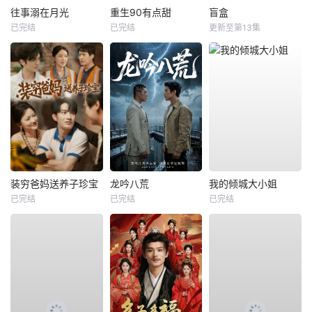
往事溺在月光
重生90有点甜
盲盒
已完结
已完结
更新至第13集
装穷爸妈送养子珍宝
龙吟八荒
我的倾城大小姐
已完结
已完结
已完结