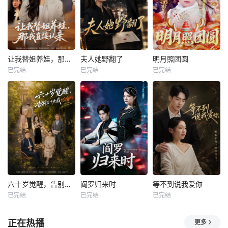
让我替姐养娃，那我直接认亲
夫人她野翻了
明月照团圆
已完结
已完结
已完结
六十岁觉醒，告别三十九载烂婚姻
阎罗归来时
等不到说我爱你
已完结
已完结
已完结
正在热播
更多