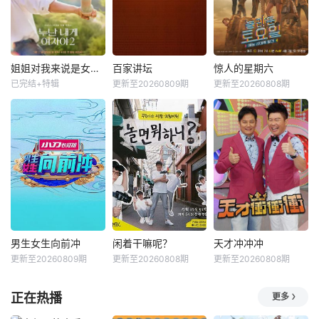
姐姐对我来说是女人2
百家讲坛
惊人的星期六
已完结+特辑
更新至20260809期
更新至20260808期
男生女生向前冲
闲着干嘛呢？
天才冲冲冲
更新至20260809期
更新至20260808期
更新至20260808期
正在热播
更多