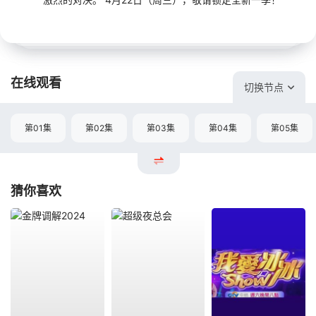
在线观看
切换节点
第01集
第02集
第03集
第04集
第05集
猜你喜欢