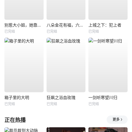
别惹大小姐，她靠山是哮天犬
八朵金花有福，六零猎户爹进山挖宝藏
上城之下：犯上者
已完结
已完结
已完结
箱子里的大明
狂飙之浴血玫瑰
一剑听寒望川归
已完结
已完结
已完结
正在热播
更多