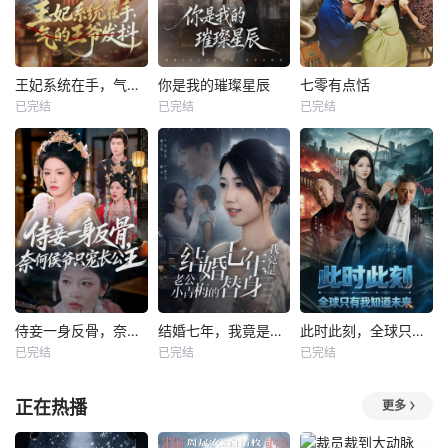
王妃系统在手，气的王爷发抖
你是我的璀璨星辰
七零有点恬
已完结
已完结
已完结
侍妾一身反骨，奈何侯爷只宠长公主
结婚七年，我竟是老公小青梅的替身
此时此刻，全球只有我知道未来
已完结
已完结
已完结
正在热播
更多