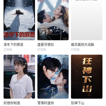
凛冬下的罪恶
盛夏芬德拉
裁员裁到大动脉
已完结
已完结
已完结
好想你知道
雪落时逢你
狂神下山