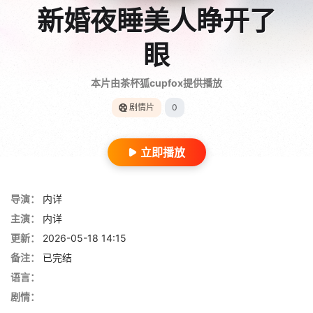
新婚夜睡美人睁开了
眼
本片由茶杯狐cupfox提供播放
剧情片
0
立即播放
导演：
内详
主演：
内详
更新：
2026-05-18 14:15
备注：
已完结
语言：
剧情：