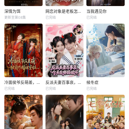
深情为饵
网恋对象是老板怎么办
当我遇见你
更新至第08集
已完结
已完结
冷面侯爷反萌差，独宠作精继室啦
反派夫妻百事哀，今天在哪搞破坏
候冬症
已完结
已完结
已完结