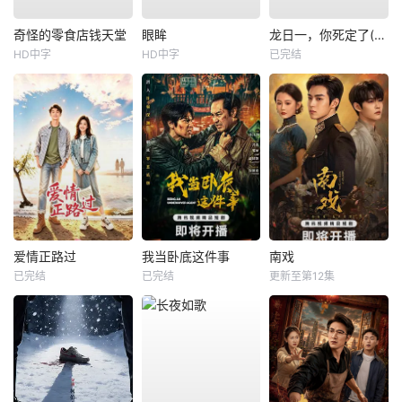
奇怪的零食店钱天堂
眼眸
龙日一，你死定了(短剧)
HD中字
HD中字
已完结
爱情正路过
我当卧底这件事
南戏
已完结
已完结
更新至第12集