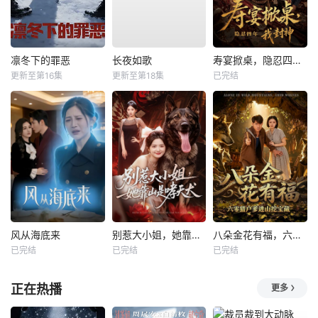
凛冬下的罪恶
长夜如歌
寿宴掀桌，隐忍四年我封神
更新至第16集
更新至第18集
已完结
风从海底来
别惹大小姐，她靠山是哮天犬
八朵金花有福，六零猎户爹进山挖宝藏
已完结
已完结
已完结
正在热播
更多