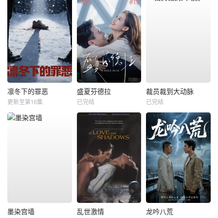
凛冬下的罪恶
盛夏芬德拉
裁员裁到大动脉
更新至第16集
已完结
已完结
墨染宫墙
乱世激情
龙吟八荒