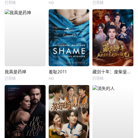
已完结
HD
已完结
我真是药神
羞耻2011
藏剑十年：废柴皇子竟是绝世强龙
已完结
HD
已完结