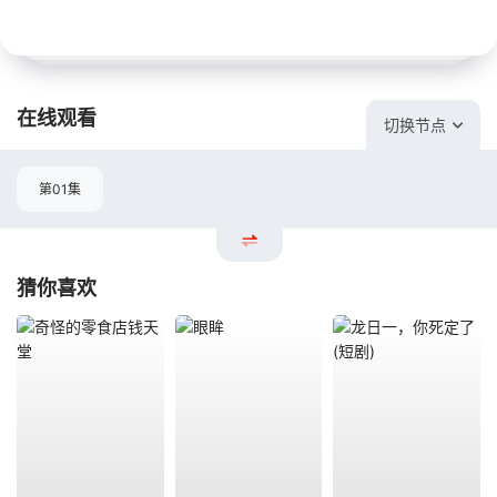
在线观看
切换节点
第01集
猜你喜欢