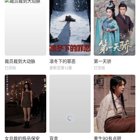
裁员裁到大动脉
凛冬下的罪恶
第一天骄
已完结
更新至第12集
已完结
女总裁的极品保安
盲盒
重生90有点甜