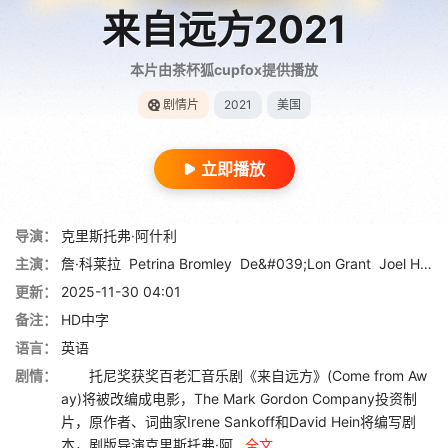
来自远方2021
本片由茶杯狐cupfox提供播放
剧情片
2021
美国
立即播放
导演：
克里斯托弗·阿什利
主演：
詹·科莱拉
Petrina Bromley
De&#039;Lon Grant
Joel Hatch
更新：
2025-11-30 04:01
备注：
HD中字
语言：
英语
剧情：
托尼奖获奖百老汇音乐剧《来自远方》(Come from Aw
ay)将被改编成电影，The Mark Gordon Company投资制
片，原作者、词曲家Irene Sankoff和David Hein将编写剧
本，剧版导演克里斯托弗·阿...
全文