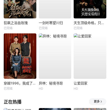
狂飙之浴血玫瑰
一剑听寒望川归
天生顶级命格，只想安稳度日
已完结
已完结
已完结
穿越1996，我成了我妈男闺蜜
异林：秘境寻踪
让爱回家
已完结
HD
HD
正在热播
更多