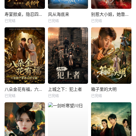
寿宴掀桌，隐忍四年我封神
风从海底来
别惹大小姐，她靠山是哮天犬
已完结
已完结
已完结
八朵金花有福，六零猎户爹进山挖宝藏
上城之下：犯上者
箱子里的大明
已完结
已完结
已完结