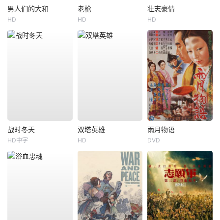
男人们的大和
老枪
壮志豪情
HD
HD
HD
战时冬天
双塔英雄
雨月物语
HD中字
HD
DVD