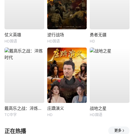
仗义英雄
逆行战场
勇者无疆
HD国语
HD国语
HD
戴高乐之战：淬炼时代
庄蹻演义
战地之星
TC中字
HD
HD国语
正在热播
更多