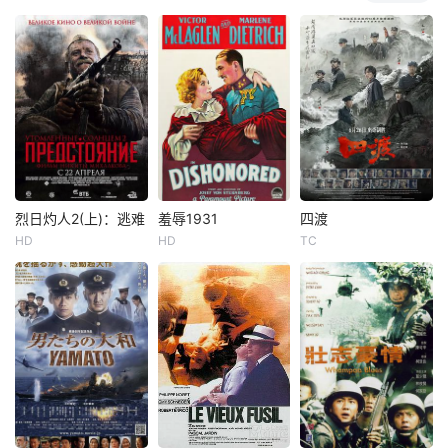
烈日灼人2(上)：逃难
羞辱1931
四渡
HD
HD
TC