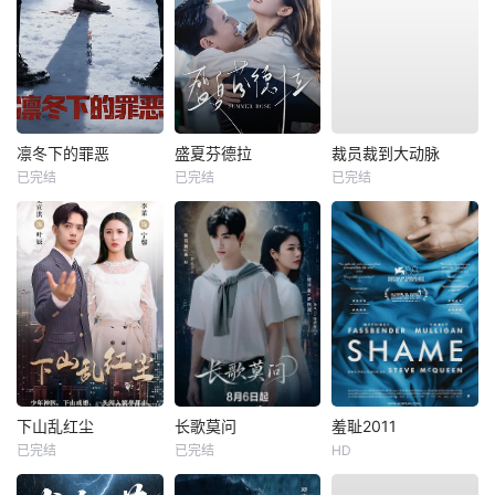
凛冬下的罪恶
盛夏芬德拉
裁员裁到大动脉
已完结
已完结
已完结
下山乱红尘
长歌莫问
羞耻2011
已完结
已完结
HD