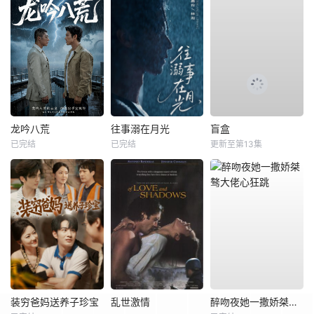
龙吟八荒
往事溺在月光
盲盒
已完结
已完结
更新至第13集
装穷爸妈送养子珍宝
乱世激情
醉吻夜她一撒娇桀骜大佬心狂跳