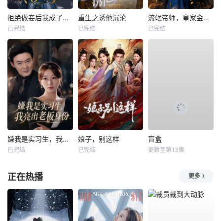
拒绝做妾后我成了太子侧妃
重生之诱他沉沦
流氓帝师，皇家金牌县令
已完结
已完结
已完结
嫌我是实习生，我亮出老板身份
娘子，别这样
盲盒
已完结
已完结
更新至第13集
正在热播
更多