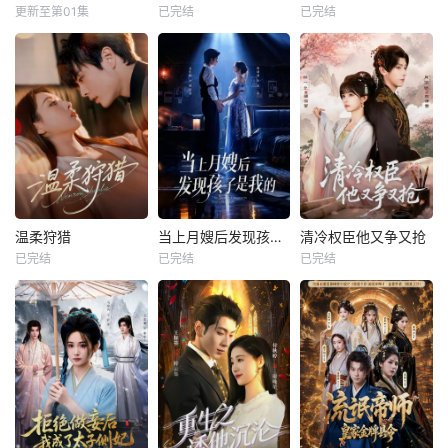
更新至第01集
已完结
已完结
温柔狩猎
当上月嫂后发现孩子是我的
清冷权臣他又争又抢
已完结
已完结
已完结