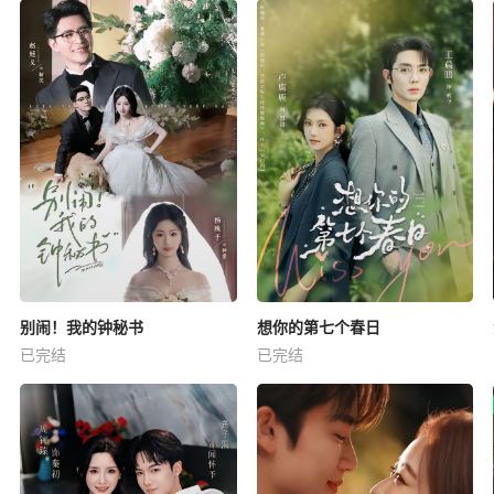
别闹！我的钟秘书
想你的第七个春日
已完结
已完结