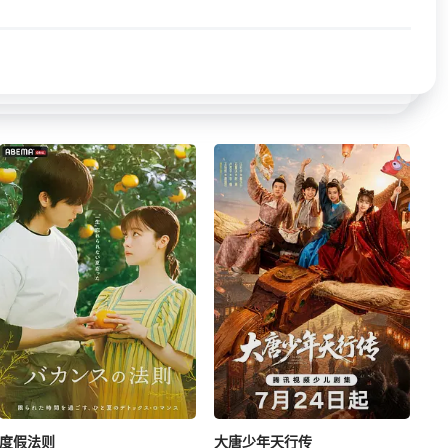
度假法则
大唐少年天行传