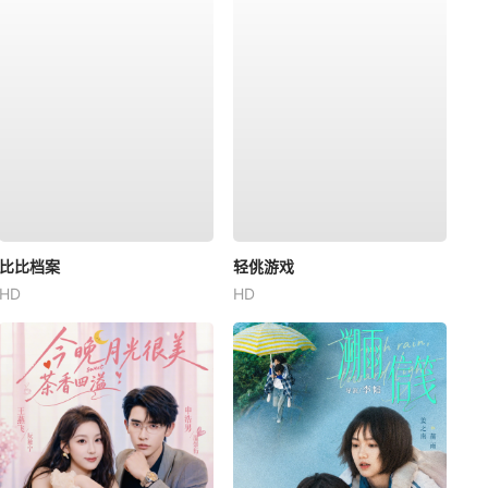
比比档案
轻佻游戏
HD
HD