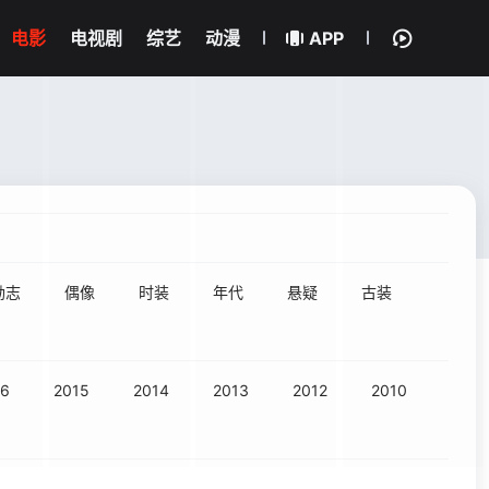
电影
电视剧
综艺
动漫
APP
励志
偶像
时装
年代
悬疑
古装
16
2015
2014
2013
2012
2010