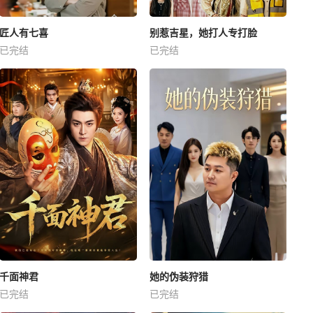
匠人有七喜
别惹吉星，她打人专打脸
已完结
已完结
千面神君
她的伪装狩猎
已完结
已完结