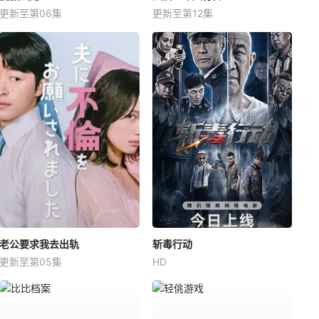
更新至第06集
更新至第12集
老公要求我去出轨
斩毒行动
更新至第05集
HD