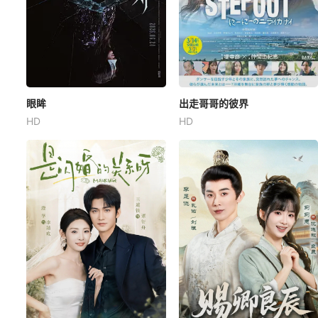
眼眸
出走哥哥的彼界
HD
HD