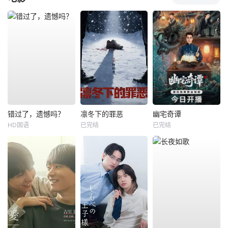
错过了，遗憾吗？
凛冬下的罪恶
幽宅奇谭
HD国语
已完结
已完结