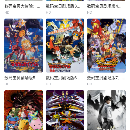
数码宝贝大冒险：我们的战争游戏！
数码宝贝剧场版3：前篇・数码兽飓风登陆！！后篇・超绝进化！
数码宝贝剧场版4：超恶魔兽的反击
HD
HD
HD
数码宝贝剧场版5：冒险者的战斗
数码宝贝剧场版6：暴走特急
数码宝贝剧场版7：古代数码兽复活
HD
HD
HD