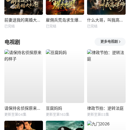
前妻送我的离婚大礼包
雇佣兵荒岛求生爆火出圈第二季
什么大哥，叫我高律师
已完结
已完结
已完结
电视剧
更多电视剧
请保持名侦探原来的样子
豆腐妈妈
律政节拍：逆转法庭
更新至第04集
更新至第163集
更新至第03集