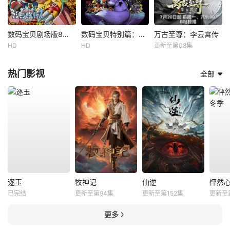
数码宝贝剧场版8：究极力量！爆裂模式发动
数码宝贝特别篇：X进化
万古至尊：李云霄传
HD
HD
更新至第08集
热门影视
全部
逐玉
牧神记
仙逆
已完结
更新至第94集
更新至第152集
更新至第
更多