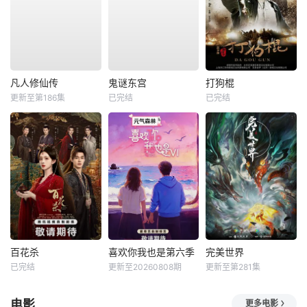
凡人修仙传
鬼谜东宫
打狗棍
更新至第186集
已完结
已完结
百花杀
喜欢你我也是第六季
完美世界
已完结
更新至20260808期
更新至第281集
电影
更多电影