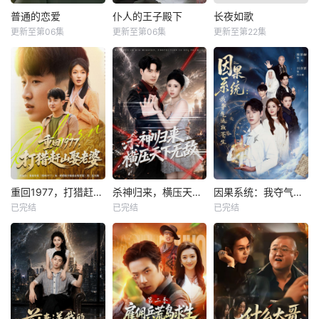
普通的恋爱
仆人的王子殿下
长夜如歌
更新至第06集
更新至第06集
更新至第22集
重回1977，打猎赶山娶老婆
杀神归来，横压天下无敌
因果系统：我夺气运救苍生
已完结
已完结
已完结