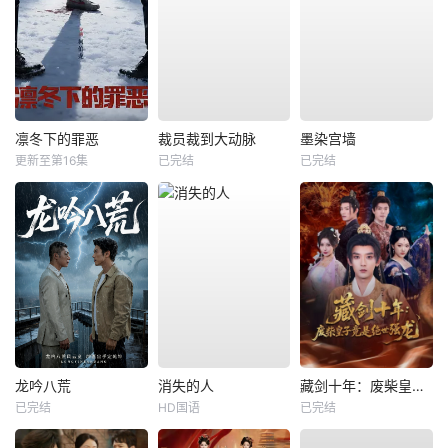
凛冬下的罪恶
裁员裁到大动脉
墨染宫墙
更新至第16集
已完结
已完结
龙吟八荒
消失的人
藏剑十年：废柴皇子竟是绝世强龙
已完结
HD国语
已完结