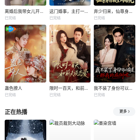
离婚后我带女儿开启新人生
这门婚事，主打一个反向饲养
弃少归来，仙尊身份被全网曝光
已完结
已完结
已完结
蛊色撩人
限时一百天，和前夫谈恋爱
我不装了身份可以偷走那我的病例呢
已完结
已完结
已完结
正在热播
更多