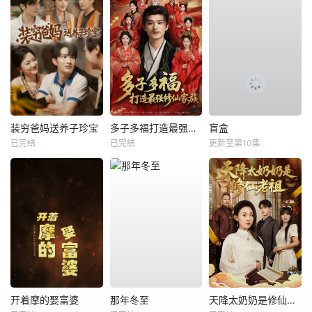
装穷爸妈送养子珍宝
多子多福打造最强修仙家族
盲盒
已完结
已完结
更新至第10集
开着摩的娶富婆
那年冬至
天降太奶奶是修仙老祖