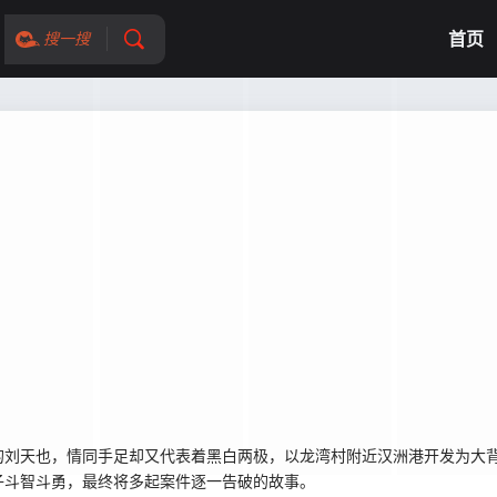
首页
搜一搜
刘天也，情同手足却又代表着黑白两极，以龙湾村附近汉洲港开发为大背
子斗智斗勇，最终将多起案件逐一告破的故事。