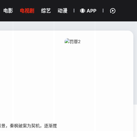
电影
电视剧
综艺
动漫
APP
景，秦枫破案为契机，逐渐搅