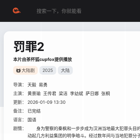
罚罪2
本片由茶杯狐cupfox提供播放
大陆剧
2025
大陆
导演：
天毅
易勇
主演：
黄景瑜
王传君
梁洁
李幼斌
萨日娜
张桐
更新：
2026-01-09 13:30
备注：
已完结
语言：
国语
剧情：
身为警察的秦枫和一步步成为汉洲当地最大犯罪头目的
动起几方利益集团的明争暗斗。经过数年间与当地犯罪分