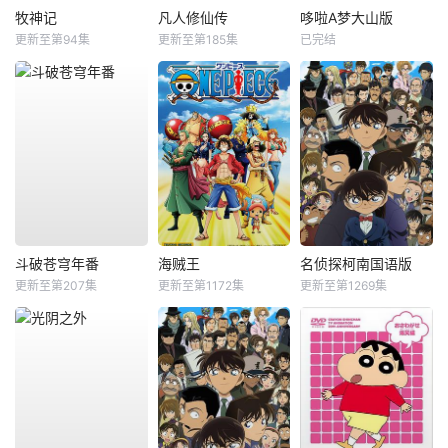
牧神记
凡人修仙传
哆啦A梦大山版
更新至第94集
更新至第185集
已完结
斗破苍穹年番
海贼王
名侦探柯南国语版
更新至第207集
更新至第1172集
更新至第1269集