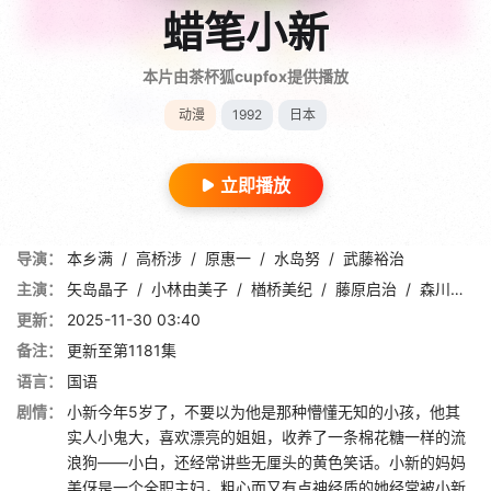
蜡笔小新
本片由茶杯狐cupfox提供播放
动漫
1992
日本
立即播放
导演：
本乡满
/
高桥涉
/
原惠一
/
水岛努
/
武藤裕治
主演：
矢岛晶子
/
小林由美子
/
楢桥美纪
/
藤原启治
/
森川智之
更新：
2025-11-30 03:40
备注：
更新至第1181集
语言：
国语
剧情：
小新今年5岁了，不要以为他是那种懵懂无知的小孩，他其
实人小鬼大，喜欢漂亮的姐姐，收养了一条棉花糖一样的流
浪狗——小白，还经常讲些无厘头的黄色笑话。小新的妈妈
美伢是一个全职主妇，粗心而又有点神经质的她经常被小新