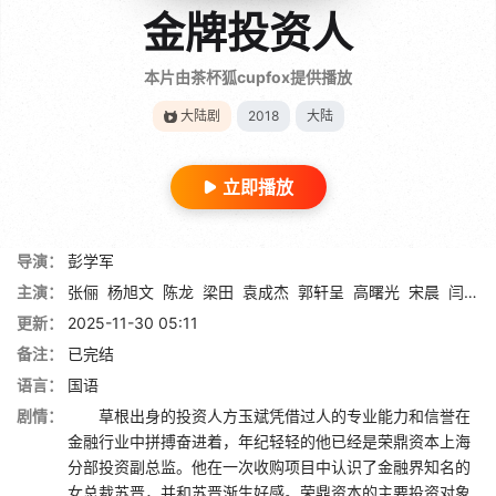
金牌投资人
本片由茶杯狐cupfox提供播放
大陆剧
2018
大陆
立即播放
导演：
彭学军
主演：
张俪
杨旭文
陈龙
梁田
袁成杰
郭轩呈
高曙光
宋晨
闫笑
更新：
2025-11-30 05:11
备注：
已完结
语言：
国语
剧情：
草根出身的投资人方玉斌凭借过人的专业能力和信誉在
金融行业中拼搏奋进着，年纪轻轻的他已经是荣鼎资本上海
分部投资副总监。他在一次收购项目中认识了金融界知名的
女总裁苏晋，并和苏晋渐生好感。荣鼎资本的主要投资对象