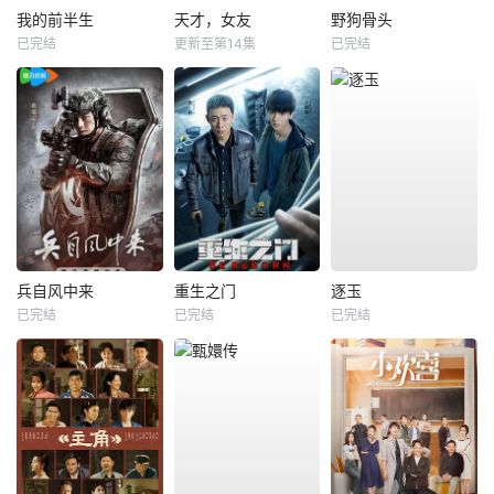
我的前半生
天才，女友
野狗骨头
已完结
更新至第14集
已完结
兵自风中来
重生之门
逐玉
已完结
已完结
已完结