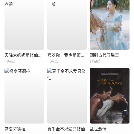
天降太奶奶是修仙老祖
喜欢你，我也是第一部
回到古代闯后宫
已完结
已完结
已完结
盛夏芬德拉
真千金不求爱只修仙
乱世激情