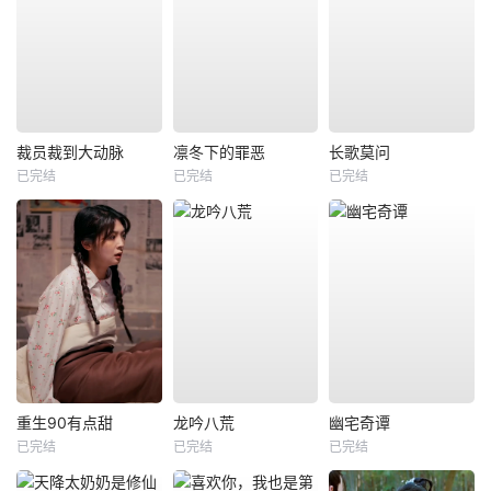
裁员裁到大动脉
凛冬下的罪恶
长歌莫问
已完结
已完结
已完结
重生90有点甜
龙吟八荒
幽宅奇谭
已完结
已完结
已完结