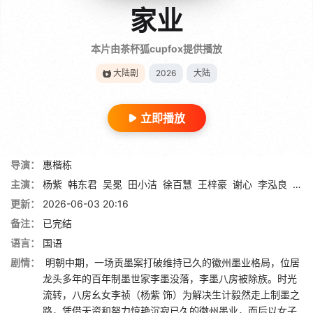
家业
本片由茶杯狐cupfox提供播放
大陆剧
2026
大陆
立即播放
导演：
惠楷栋
主演：
杨紫
韩东君
吴冕
田小洁
徐百慧
王梓豪
谢心
李泓良
杨斯
更新：
2026-06-03 20:16
备注：
已完结
语言：
国语
剧情：
明朝中期，一场贡墨案打破维持已久的徽州墨业格局，位居
龙头多年的百年制墨世家李墨没落，李墨八房被除族。时光
流转，八房幺女李祯（杨紫 饰）为解决生计毅然走上制墨之
路，凭借天资和努力惊艳沉寂已久的徽州墨业，而后以女子