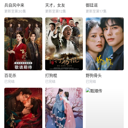
兵自风中来
天才，女友
御廷谣
更新至第30集
更新至第12集
更新至第17集
百花杀
打狗棍
野狗骨头
已完结
已完结
已完结