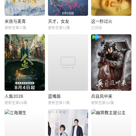
米良与麦青
天才，女友
这一秒过火
更新至第11集
更新至第12集
已完结
人鱼2026
蓝嘴唇
兵自风中来
更新至第06集
更新至第11集
更新至第30集