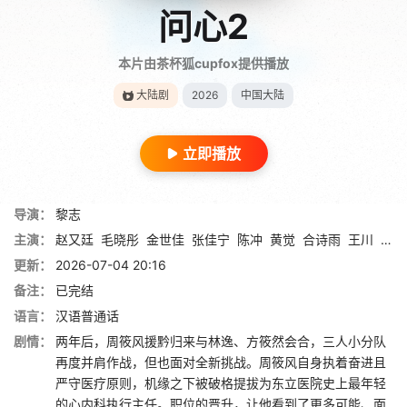
问心2
本片由茶杯狐cupfox提供播放
大陆剧
2026
中国大陆
立即播放
导演：
黎志
主演：
赵又廷
毛晓彤
金世佳
张佳宁
陈冲
黄觉
合诗雨
王川
孙浠
更新：
2026-07-04 20:16
备注：
已完结
语言：
汉语普通话
剧情：
两年后，周筱风援黔归来与林逸、方筱然会合，三人小分队
再度并肩作战，但也面对全新挑战。周筱风自身执着奋进且
严守医疗原则，机缘之下被破格提拔为东立医院史上最年轻
的心内科执行主任。职位的晋升，让他看到了更多可能、面