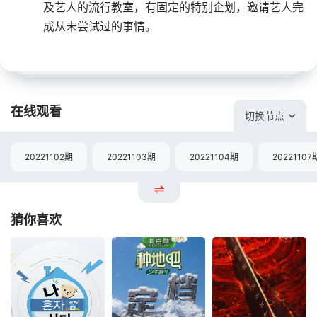
及艺人的流行教室，有固定的特别企划，邀请艺人完
成从未尝试过的事情。
在线观看
切换节点
20221102期
20221103期
20221104期
20221107
猜你喜欢