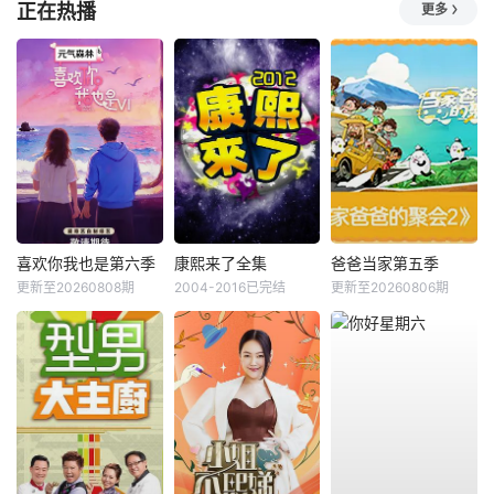
正在热播
更多
喜欢你我也是第六季
康熙来了全集
爸爸当家第五季
更新至20260808期
2004-2016已完结
更新至20260806期