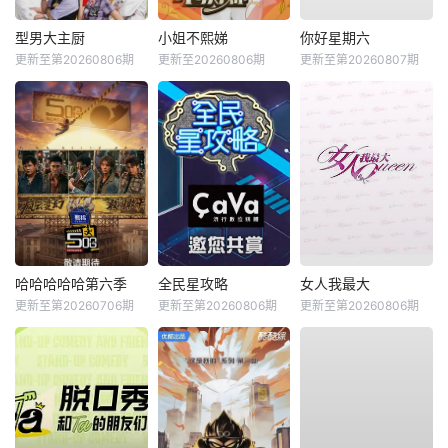
型男大主厨
小姐不熙娣
你好星期六
更新至第20260806期
更新至20260806期
更新至第20260807期
哈哈哈哈哈第六季
全民星攻略
女人我最大
更新至第20260706期
更新至第20260806期
更新至第20260806期