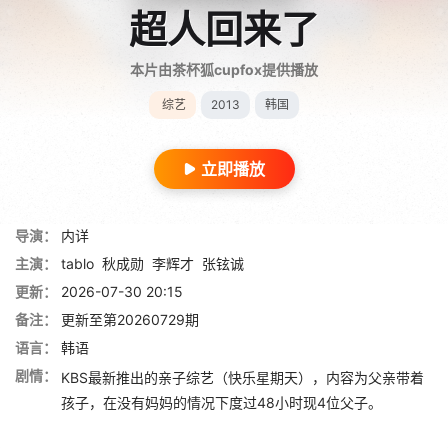
超人回来了
本片由茶杯狐cupfox提供播放
综艺
2013
韩国
立即播放
导演：
内详
主演：
tablo
秋成勋
李辉才
张铉诚
更新：
2026-07-30 20:15
备注：
更新至第20260729期
语言：
韩语
剧情：
KBS最新推出的亲子综艺（快乐星期天），内容为父亲带着
孩子，在没有妈妈的情况下度过48小时现4位父子。