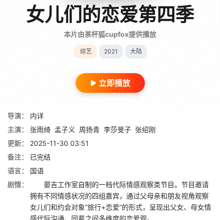
女儿们的恋爱第四季
本片由茶杯狐cupfox提供播放
综艺
2021
大陆
立即播放
导演：
内详
主演：
张雨绮
孟子义
周扬青
李莎旻子
张绍刚
更新：
2025-11-30 03:51
备注：
已完结
语言：
国语
剧情：
晏吉工作室自制的一档代际情感观察类节目。节目邀请
拥有不同情感状况的四组嘉宾，通过父母亲和朋友视角观察
女儿们和约会对象“旅行+恋爱”的形式，呈现出父女、母女情
感代际沟通、同辈之间多维度的恋爱观。