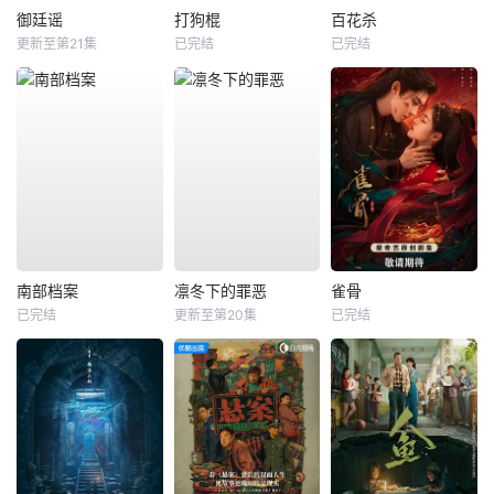
御廷谣
打狗棍
百花杀
更新至第21集
已完结
已完结
南部档案
凛冬下的罪恶
雀骨
已完结
更新至第20集
已完结