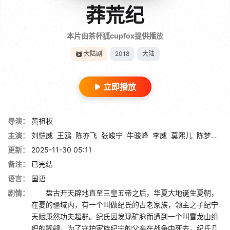
莽荒纪
本片由茶杯狐cupfox提供播放
大陆剧
2018
大陆
立即播放
导演：
黄祖权
主演：
刘恺威
王鸥
陈亦飞
张峻宁
牛骏峰
李威
莫熙儿
陈梦瑶
郑
更新：
2025-11-30 05:11
备注：
已完结
语言：
国语
剧情：
盘古开天辟地直至三皇五帝之后，华夏大地诞生夏朝，
在夏的疆域内，有一个叫做纪氏的古老家族，领主之子纪宁
天赋秉然功夫超群。纪氏因发现矿脉而遭到一个叫雪龙山组
织的觊觎，为了守护家族纪宁的父亲在战争中死去，纪氏几