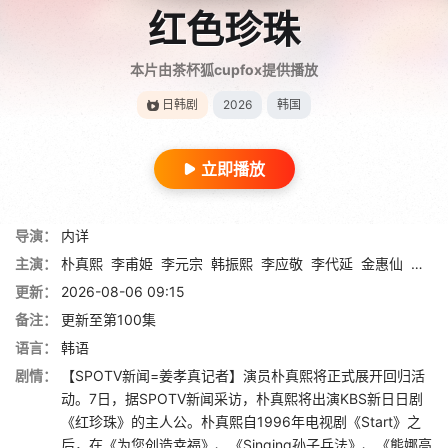
红色珍珠
本片由茶杯狐cupfox提供播放
日韩剧
2026
韩国
立即播放
导演：
内详
主演：
朴真熙
李甫姫
李元宗
韩振熙
李应敬
李代延
金惠仙
金宣
更新：
2026-08-06 09:15
备注：
更新至第100集
语言：
韩语
剧情：
【SPOTV新闻=姜孝真记者】演员朴真熙将正式展开回归活
动。7日，据SPOTV新闻采访，朴真熙将出演KBS新日日剧
《红珍珠》的主人公。朴真熙自1996年电视剧《Start》之
后，在《为您创造幸福》、《Singing孙子兵法》、《熊娜高