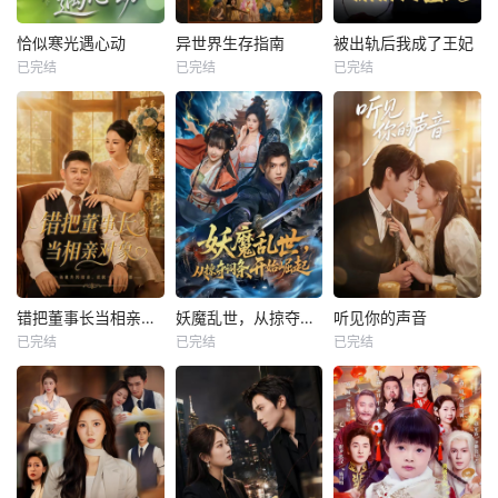
恰似寒光遇心动
异世界生存指南
被出轨后我成了王妃
已完结
已完结
已完结
错把董事长当相亲对象
妖魔乱世，从掠夺词条开始崛起
听见你的声音
已完结
已完结
已完结