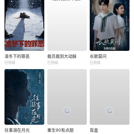
凛冬下的罪恶
裁员裁到大动脉
长歌莫问
已完结
已完结
已完结
往事溺在月光
重生90有点甜
盲盒