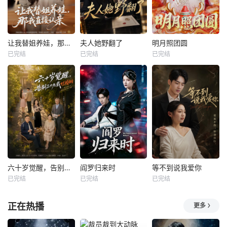
让我替姐养娃，那我直接认亲
夫人她野翻了
明月照团圆
已完结
已完结
已完结
六十岁觉醒，告别三十九载烂婚姻
阎罗归来时
等不到说我爱你
已完结
已完结
已完结
正在热播
更多