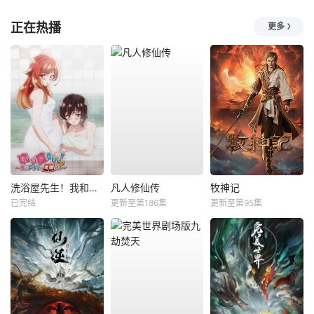
正在热播
更多
洗浴屋先生！我和那家伙在女浴池！？
凡人修仙传
牧神记
已完结
更新至第186集
更新至第95集