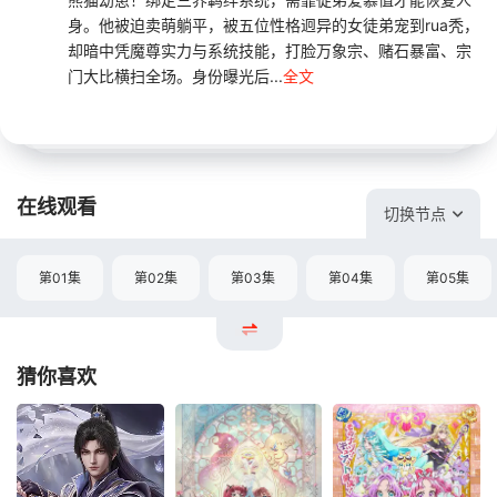
身。他被迫卖萌躺平，被五位性格迥异的女徒弟宠到rua秃，
却暗中凭魔尊实力与系统技能，打脸万象宗、赌石暴富、宗
门大比横扫全场。身份曝光后...
全文
在线观看
切换节点
第01集
第02集
第03集
第04集
第05集
猜你喜欢