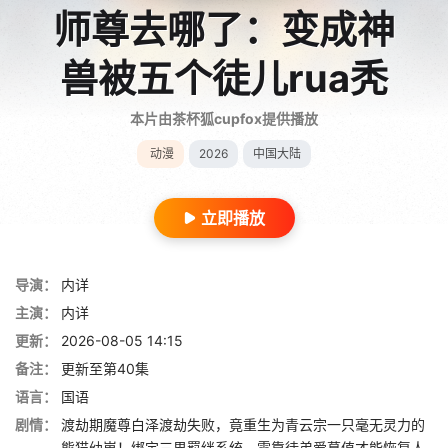
师尊去哪了：变成神
兽被五个徒儿rua秃
本片由茶杯狐cupfox提供播放
动漫
2026
中国大陆
立即播放
导演：
内详
主演：
内详
更新：
2026-08-05 14:15
备注：
更新至第40集
语言：
国语
剧情：
渡劫期魔尊白泽渡劫失败，竟重生为青云宗一只毫无灵力的
熊猫幼崽！绑定三界羁绊系统，需靠徒弟爱慕值才能恢复人