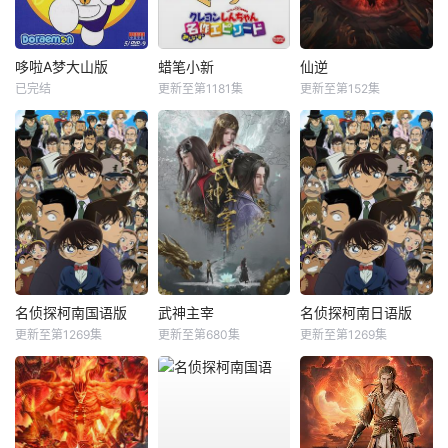
哆啦A梦大山版
蜡笔小新
仙逆
已完结
更新至第1181集
更新至第152集
名侦探柯南国语版
武神主宰
名侦探柯南日语版
更新至第1269集
更新至第680集
更新至第1269集