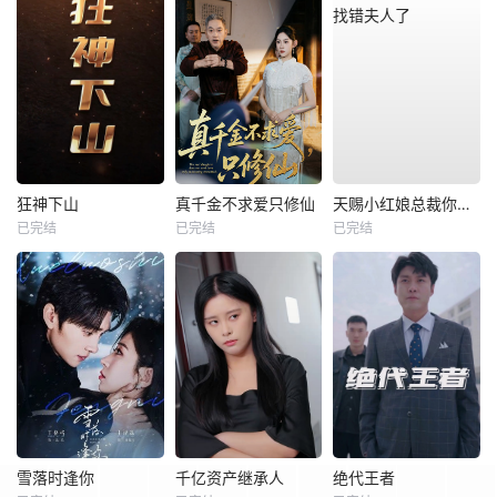
狂神下山
真千金不求爱只修仙
天赐小红娘总裁你找错夫人了
已完结
已完结
已完结
雪落时逢你
千亿资产继承人
绝代王者