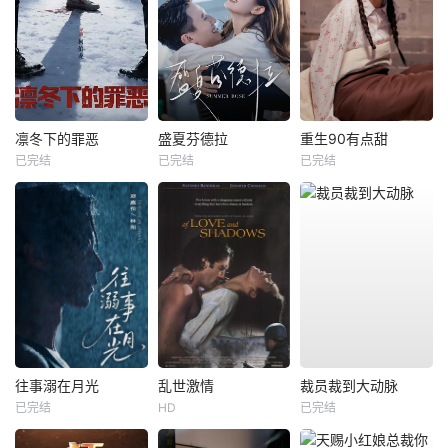
凛冬下的罪恶
盛夏芬德拉
重生90有点甜
已完结
已完结
已完结
往事溺在月光
乱世激情
裁员裁到大动脉
已完结
HD
已完结