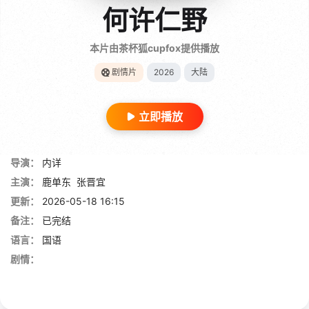
何许仁野
本片由茶杯狐cupfox提供播放
剧情片
2026
大陆
立即播放
导演：
内详
主演：
鹿单东
张晋宜
更新：
2026-05-18 16:15
备注：
已完结
语言：
国语
剧情：