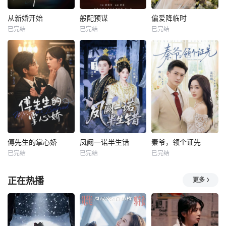
从新婚开始
般配预谋
偏爱降临时
已完结
已完结
已完结
傅先生的掌心娇
凤阙一诺半生错
秦爷，领个证先
已完结
已完结
已完结
正在热播
更多