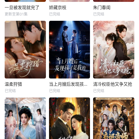
一旦被发现就完了
娇藏京枝
朱门春闺
更新至第01集
已完结
已完结
温柔狩猎
当上月嫂后发现孩子是我的
清冷权臣他又争又抢
已完结
已完结
已完结