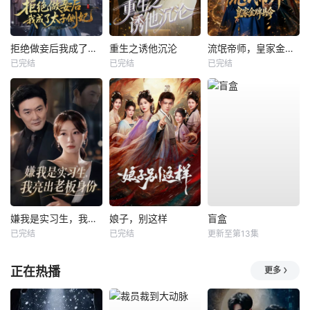
拒绝做妾后我成了太子侧妃
重生之诱他沉沦
流氓帝师，皇家金牌县令
已完结
已完结
已完结
嫌我是实习生，我亮出老板身份
娘子，别这样
盲盒
已完结
已完结
更新至第13集
正在热播
更多