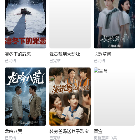
凛冬下的罪恶
裁员裁到大动脉
长歌莫问
已完结
已完结
已完结
龙吟八荒
装穷爸妈送养子珍宝
盲盒
已完结
已完结
更新至第13集