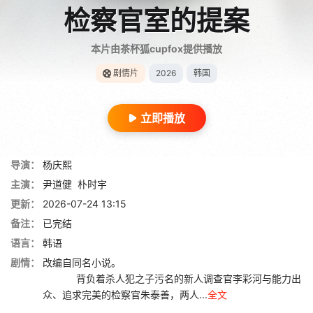
检察官室的提案
本片由茶杯狐cupfox提供播放
剧情片
2026
韩国
立即播放
导演：
杨庆熙
主演：
尹道健
朴时宇
更新：
2026-07-24 13:15
备注：
已完结
语言：
韩语
剧情：
改编自同名小说。
背负着杀人犯之子污名的新人调查官李彩河与能力出
众、追求完美的检察官朱泰善，两人...
全文