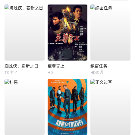
蜘蛛侠：崭新之日
至尊无上
绝密任务
TC中字
HD
HD国语