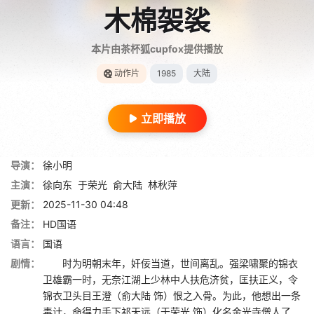
木棉袈裟
本片由茶杯狐cupfox提供播放
动作片
1985
大陆
立即播放
导演：
徐小明
主演：
徐向东
于荣光
俞大陆
林秋萍
更新：
2025-11-30 04:48
备注：
HD国语
语言：
国语
剧情：
时为明朝末年，奸佞当道，世间离乱。强梁啸聚的锦衣
卫雄霸一时，无奈江湖上少林中人扶危济贫，匡扶正义，令
锦衣卫头目王澄（俞大陆 饰）恨之入骨。为此，他想出一条
毒计，命得力手下祁天远（于荣光 饰）化名金光寺僧人了