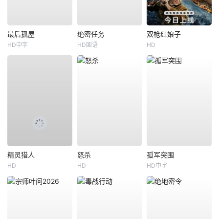
最后孤屋
绝密任务
双枪红娘子
HD中字
HD国语
HD
精灵猎人
怒杀
孤军突围
HD
HD
HD中字