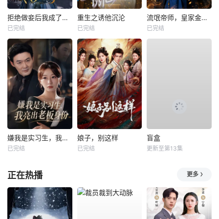
拒绝做妾后我成了太子侧妃
重生之诱他沉沦
流氓帝师，皇家金牌县令
已完结
已完结
已完结
嫌我是实习生，我亮出老板身份
娘子，别这样
盲盒
已完结
已完结
更新至第13集
正在热播
更多