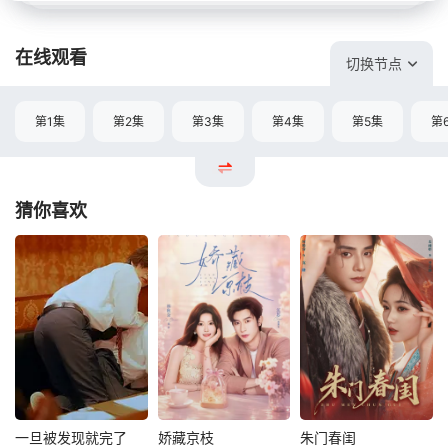
在线观看
切换节点
第1集
第2集
第3集
第4集
第5集
第
猜你喜欢
一旦被发现就完了
娇藏京枝
朱门春闺