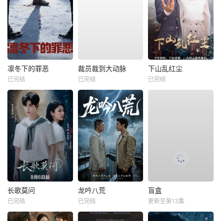
凛冬下的罪恶
裁员裁到大动脉
下山乱红尘
已完结
已完结
已完结
长歌莫问
龙吟八荒
盲盒
已完结
已完结
更新至第13集