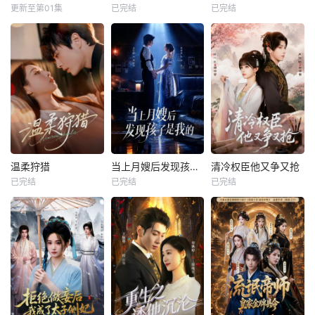
更新至第01集
已完结
已完结
温柔狩猎
当上月嫂后发现孩子是我的
清冷权臣他又争又抢
已完结
已完结
已完结