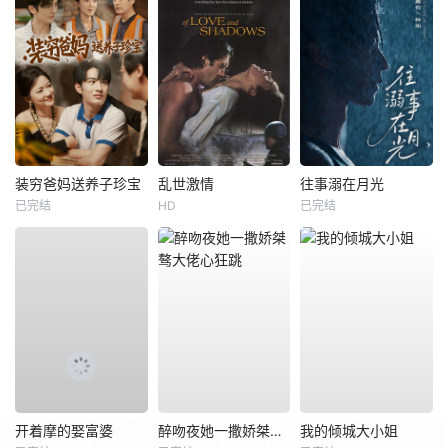
装穷爸妈送养子珍宝
乱世激情
往事溺在月光
已完结
HD
已完结
开着摩的娶富婆
醉吻夜她一撒娇桀骜大佬心狂跳
我的倾城大小姐