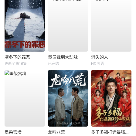
凛冬下的罪恶
裁员裁到大动脉
消失的人
更新至第16集
已完结
HD国语
墨染宫墙
龙吟八荒
多子多福打造最强修仙家族