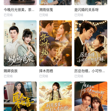
今晚月光很美，茶香四溢
溯雨信笺
是闪婚的关系呀
已完结
已完结
已完结
赐卿良辰
择木而栖
厉总勿缠，小可怜只想当厂妹
已完结
已完结
已完结