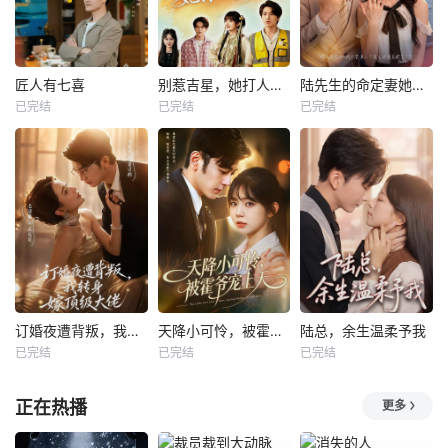
匠人有七喜
别惹吉星，她打人专打脸
陆先生的命定妻她飒又野
已完结
已完结
已完结
订婚夜遭背叛，我转身嫁顶级大佬
天降小可怜，被霍爷宠上天
陆总，余生温柔予我
已完结
已完结
已完结
正在热播
更多