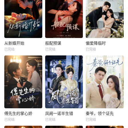
从新婚开始
般配预谋
偏爱降临时
已完结
已完结
已完结
傅先生的掌心娇
凤阙一诺半生错
秦爷，领个证先
已完结
已完结
已完结