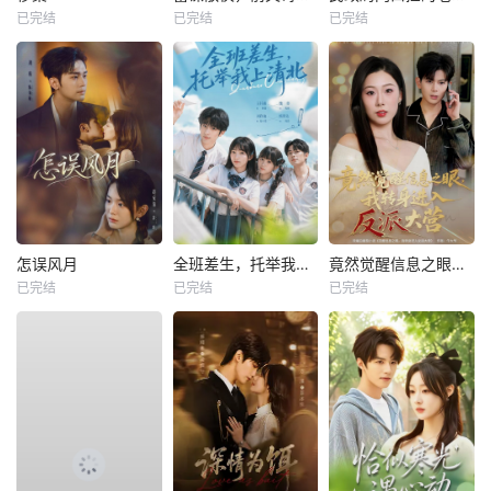
已完结
已完结
已完结
怎误风月
全班差生，托举我上清北
竟然觉醒信息之眼，我转身进入反派大营
已完结
已完结
已完结