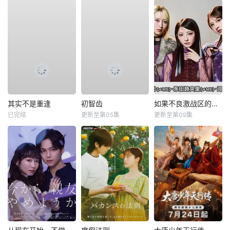
其实不是重逢
初智齿
如果不良激战区的四天王转生成了偶像团体？
已完结
更新至第05集
更新至第09集