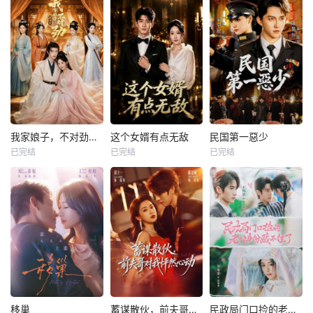
我家娘子，不对劲第四季
这个女婿有点无敌
民国第一惡少
已完结
已完结
已完结
移巢
蓄谋散伙，前夫哥对我怦然心动
民政局门口捡的老公身份藏不住了