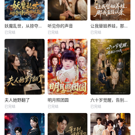
妖魔乱世，从掠夺词条开始崛起
听见你的声音
让我替姐养娃，那我直接认亲
已完结
已完结
已完结
夫人她野翻了
明月照团圆
六十岁觉醒，告别三十九载烂婚姻
已完结
已完结
已完结