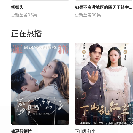
初智齿
如果不良激战区的四天王转生成了偶像团体？
更新至第05集
更新至第09集
正在热播
盛夏芬德拉
下山乱红尘