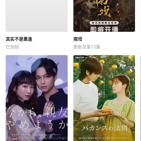
其实不是重逢
南戏
已完结
更新至第13集