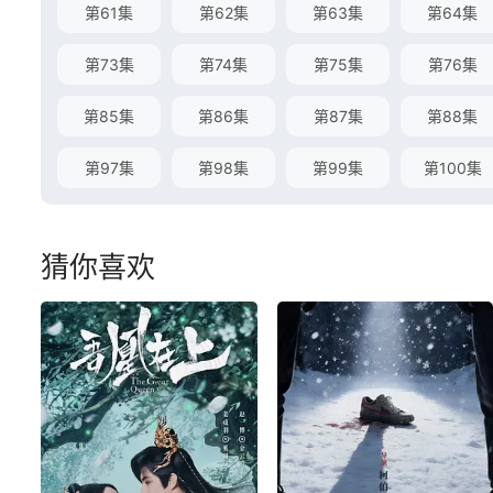
第61集
第62集
第63集
第64集
第73集
第74集
第75集
第76集
第85集
第86集
第87集
第88集
第97集
第98集
第99集
第100集
猜你喜欢