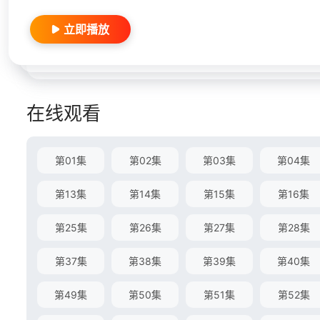
立即播放
在线观看
第01集
第02集
第03集
第04集
第13集
第14集
第15集
第16集
第25集
第26集
第27集
第28集
第37集
第38集
第39集
第40集
第49集
第50集
第51集
第52集