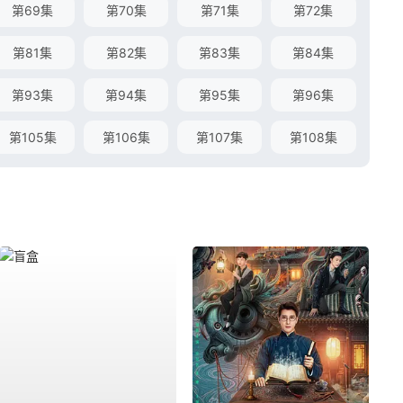
第69集
第70集
第71集
第72集
第81集
第82集
第83集
第84集
第93集
第94集
第95集
第96集
第105集
第106集
第107集
第108集