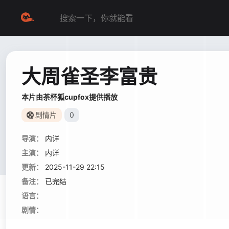
大周雀圣李富贵
本片由茶杯狐cupfox提供播放
剧情片
0
导演：
内详
主演：
内详
更新：
2025-11-29 22:15
备注：
已完结
语言：
剧情：