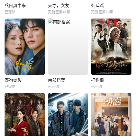
兵自风中来
天才，女友
御廷谣
已完结
更新至第14集
更新至第19集
野狗骨头
南部档案
打狗棍
已完结
已完结
已完结