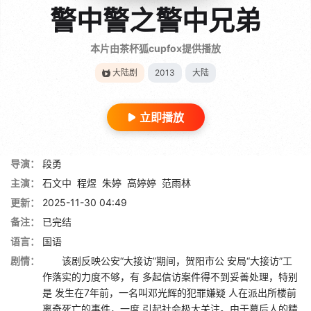
警中警之警中兄弟
本片由茶杯狐cupfox提供播放
大陆剧
2013
大陆
立即播放
导演：
段勇
主演：
石文中
程煜
朱婷
高婷婷
范雨林
更新：
2025-11-30 04:49
备注：
已完结
语言：
国语
剧情：
该剧反映公安“大接访”期间，贺阳市公 安局“大接访”工
作落实的力度不够，有 多起信访案件得不到妥善处理，特别
是 发生在7年前，一名叫邓光辉的犯罪嫌疑 人在派出所楼前
离奇死亡的事件，一度 引起社会极大关注。由于幕后人的精