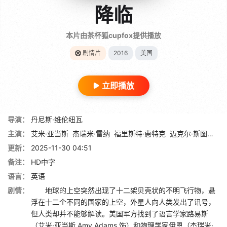
降临
本片由茶杯狐cupfox提供播放
剧情片
2016
美国
立即播放
导演：
丹尼斯·维伦纽瓦
主演：
艾米·亚当斯
杰瑞米·雷纳
福里斯特·惠特克
迈克尔·斯图巴
马
更新：
2025-11-30 04:51
备注：
HD中字
语言：
英语
剧情：
地球的上空突然出现了十二架贝壳状的不明飞行物，悬
浮在十二个不同的国家的上空，外星人向人类发出了讯号，
但人类却并不能够解读。美国军方找到了语言学家路易斯
（艾米·亚当斯 Amy Adams 饰）和物理学家伊恩（杰瑞米·