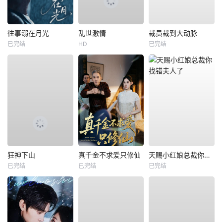
往事溺在月光
乱世激情
裁员裁到大动脉
已完结
HD
已完结
狂神下山
真千金不求爱只修仙
天赐小红娘总裁你找错夫人了
已完结
已完结
已完结