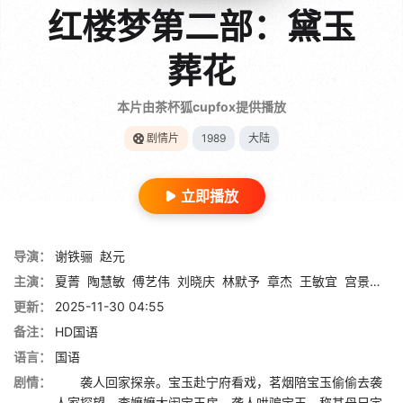
红楼梦第二部：黛玉
葬花
本片由茶杯狐cupfox提供播放
剧情片
1989
大陆
立即播放
导演：
谢铁骊
赵元
主演：
夏菁
陶慧敏
傅艺伟
刘晓庆
林默予
章杰
王敏宜
宫景华
袁
更新：
2025-11-30 04:55
备注：
HD国语
语言：
国语
剧情：
袭人回家探亲。宝玉赴宁府看戏，茗烟陪宝玉偷偷去袭
人家探望。李嬷嬷大闹宝玉房。袭人哄骗宝玉，称其母兄定