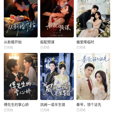
从新婚开始
般配预谋
偏爱降临时
已完结
已完结
已完结
傅先生的掌心娇
凤阙一诺半生错
秦爷，领个证先
已完结
已完结
已完结