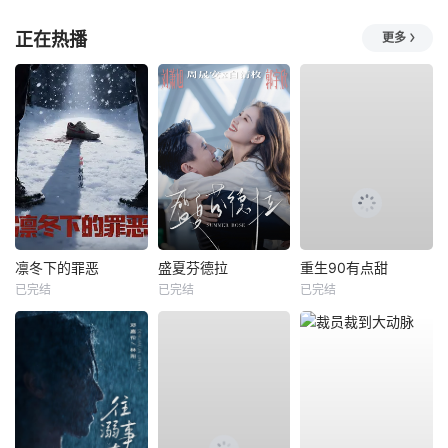
正在热播
更多
凛冬下的罪恶
盛夏芬德拉
重生90有点甜
已完结
已完结
已完结