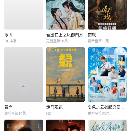
眼眸
吾凰在上之凤御四方
南戏
HD中字
更新至第10集
更新至第15集
盲盒
走马观花
夏色之云掀起恋爱与风暴
更新至第14集
HD
更新至第05集