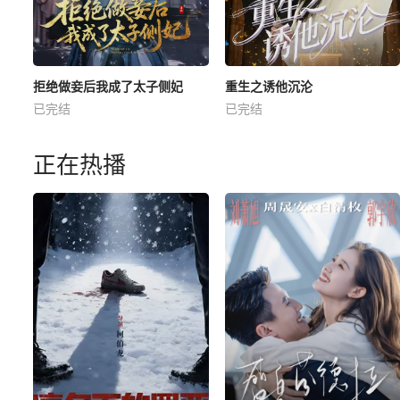
拒绝做妾后我成了太子侧妃
重生之诱他沉沦
已完结
已完结
正在热播