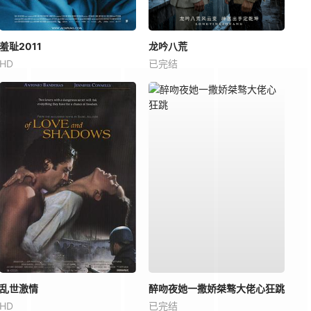
羞耻2011
龙吟八荒
HD
已完结
乱世激情
醉吻夜她一撒娇桀骜大佬心狂跳
HD
已完结