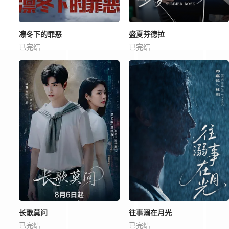
凛冬下的罪恶
盛夏芬德拉
已完结
已完结
长歌莫问
往事溺在月光
已完结
已完结