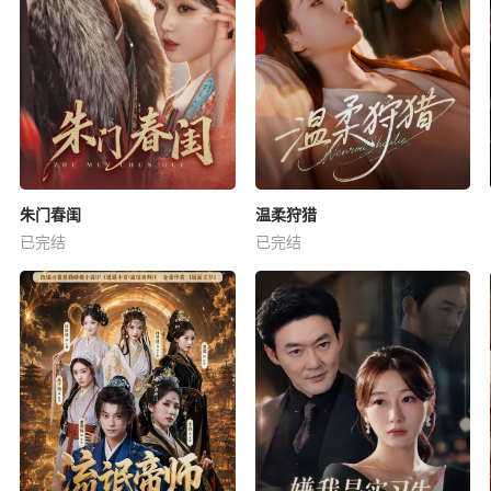
朱门春闺
温柔狩猎
已完结
已完结