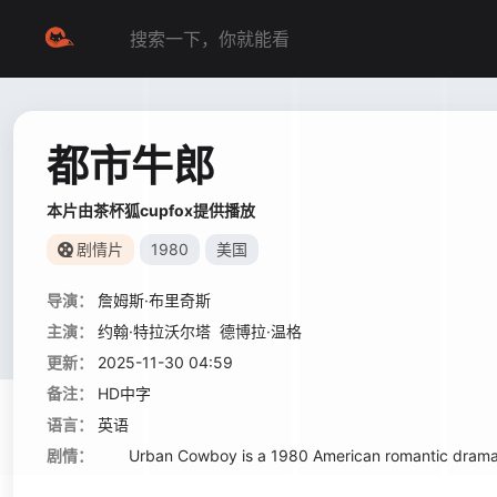
都市牛郎
本片由茶杯狐cupfox提供播放
剧情片
1980
美国
导演：
詹姆斯·布里奇斯
主演：
约翰·特拉沃尔塔
德博拉·温格
更新：
2025-11-30 04:59
备注：
HD中字
语言：
英语
剧情：
Urban Cowboy is a 1980 American romantic drama fil