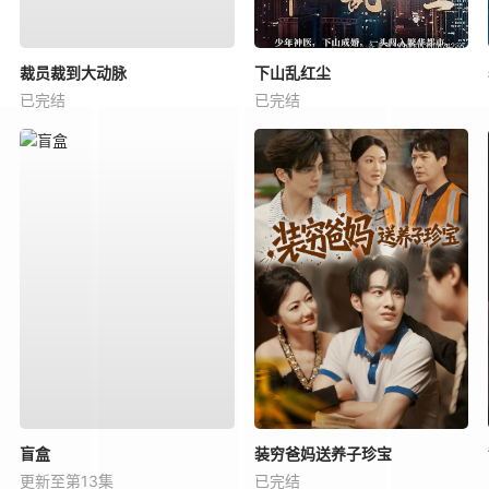
裁员裁到大动脉
下山乱红尘
已完结
已完结
盲盒
装穷爸妈送养子珍宝
更新至第13集
已完结