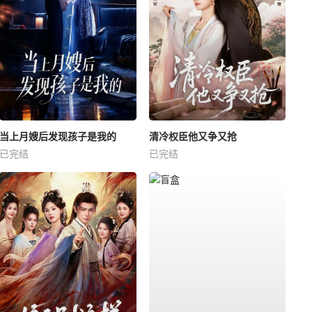
当上月嫂后发现孩子是我的
清冷权臣他又争又抢
已完结
已完结