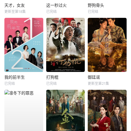
天才，女友
这一秒过火
野狗骨头
更新至第18集
已完结
已完结
我的前半生
打狗棍
御廷谣
已完结
已完结
更新至第21集