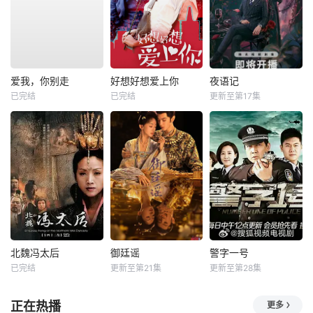
爱我，你别走
好想好想爱上你
夜语记
已完结
已完结
更新至第17集
北魏冯太后
御廷谣
警字一号
已完结
更新至第21集
更新至第28集
正在热播
更多