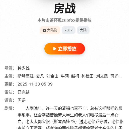
房战
本片由茶杯狐cupfox提供播放
大陆剧
2012
大陆
立即播放
导演：
钟少雄
主演：
斯琴高娃
夏凡
刘金山
牛莉
赵柯
孙桂田
刘文凤
司光敏
周
更新：
2025-11-30 05:09
备注：
已完结
语言：
国语
剧情：
人到晚年，连一天的清福也享不上，总有这样那样的烦
事琐事，让含辛茹苦操劳大半生的老人们呕尽最后一点心
血。老太太郭宝银（斯琴高娃 饰）送走老伴乔守诚，老伴临
走前立下遗嘱，将老宅的两座院子都留给郭老太亲生的儿子