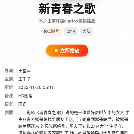
新青春之歌
本片由茶杯狐cupfox提供播放
剧情片
2014
大陆
立即播放
导演：
王星军
主演：
王千予
更新：
2025-11-30 05:11
备注：
HD国语
语言：
国语
剧情：
电影《新青春之 歌》说的是一位爱好舞蹈艺术的女大 学
生冬青去鹦哥岭找男朋友王钊，当 她来到鹦哥岭后，被鹦哥
岭美丽迷人 的风光所吸引，男友王钊和27名大学 生坚守、
保护森林的精神深深感动了 她，她最后编导出大型音乐舞剧