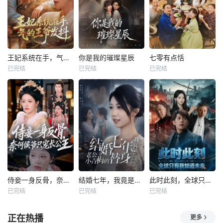
王妃系统在手，气的王爷发抖
你是我的璀璨星辰
七零有点恬
已完结
已完结
已完结
侍妾一身反骨，奈何侯爷只宠长公主
结婚七年，我竟是老公小青梅的替身
此时此刻，全球只有我知道未来
已完结
已完结
已完结
正在热播
更多