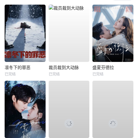
凛冬下的罪恶
裁员裁到大动脉
盛夏芬德拉
已完结
已完结
已完结