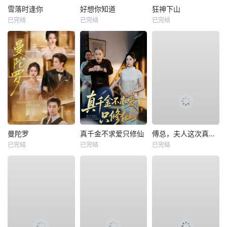
雪落时逢你
好想你知道
狂神下山
已完结
已完结
已完结
曼陀罗
真千金不求爱只修仙
傅总，夫人这次真的死了
已完结
已完结
已完结