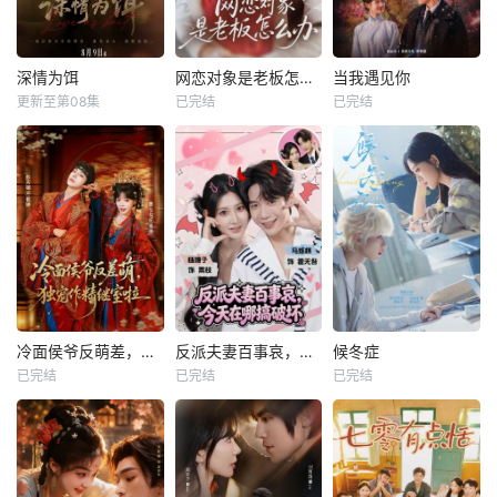
深情为饵
网恋对象是老板怎么办
当我遇见你
更新至第08集
已完结
已完结
冷面侯爷反萌差，独宠作精继室啦
反派夫妻百事哀，今天在哪搞破坏
候冬症
已完结
已完结
已完结