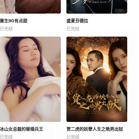
重生90有点甜
盛夏芬德拉
已完结
已完结
冰山女总裁的替婚兵王
贾二虎的妖孽人生之皓男出狱
已完结
已完结