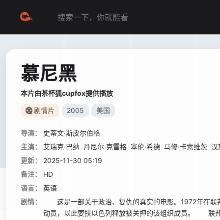
慕尼黑
本片由茶杯狐cupfox提供播放
剧情片
2005
美国
导演：
史蒂文·斯皮尔伯格
主演：
艾瑞克·巴纳
丹尼尔·克雷格
塞伦·希德
马修·卡索维茨
汉
更新：
2025-11-30 05:19
备注：
HD
语言：
英语
剧情：
这是一部关于政治、复仇的真实的电影。1972年在联邦
动员，以此要挟以色列释放被关押的该组织成员。 联邦德