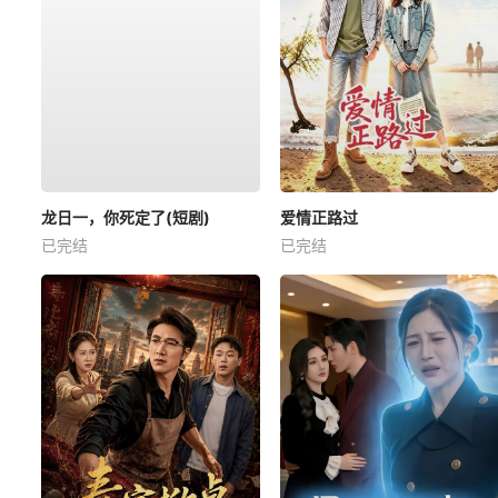
龙日一，你死定了(短剧)
爱情正路过
已完结
已完结