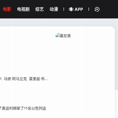
电影
电视剧
综艺
动漫
APP
尔
马修·阿马立克
莫里兹·布雷多
瓦莱丽亚·布鲁尼·泰德斯基
梅雷特·贝
奥运村绑架了11名以色列运