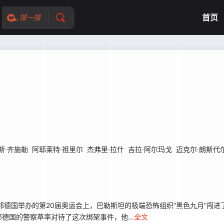
首页
搜一搜
斯·齐施勒
阿耶莱特·祖里尔
杰弗里·拉什
吉拉·阿尔玛戈
迈克尔·朗斯代
德国举办的第20届奥运会上，巴勒斯坦的极端恐怖组织“黑色九月”闯进了
国的警察草率对待了这次绑架事件，他...
全文