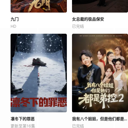
九门
女总裁的极品保安
HD
已完结
凛冬下的罪恶
我有八个姐姐，但是他们都是弟控2
更新至第16集
已完结