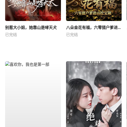
别惹大小姐，她靠山是哮天犬
八朵金花有福，六零猎户爹进山挖宝藏
已完结
已完结