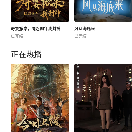
寿宴掀桌，隐忍四年我封神
风从海底来
已完结
已完结
正在热播