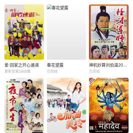
爱·回家之开心速递
春花望露
神机妙算刘伯温2006
更新至第2868集
已完结
已完结