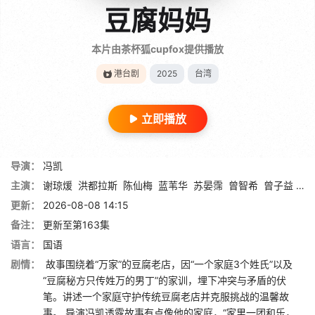
豆腐妈妈
本片由茶杯狐cupfox提供播放
港台剧
2025
台湾
立即播放
导演：
冯凯
主演：
谢琼煖
洪都拉斯
陈仙梅
蓝苇华
苏晏霈
曾智希
曾子益
陈
更新：
2026-08-08 14:15
备注：
更新至第163集
语言：
国语
剧情：
故事围绕着“万家”的豆腐老店，因“一个家庭3个姓氏”以及
“豆腐秘方只传姓万的男丁”的家训，埋下冲突与矛盾的伏
笔。讲述一个家庭守护传统豆腐老店并克服挑战的温馨故
事。 导演冯凯透露故事有点像他的家庭，“家里一团和乐，