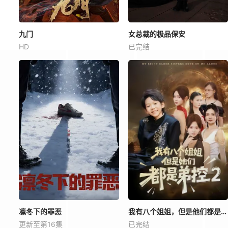
九门
女总裁的极品保安
HD
已完结
凛冬下的罪恶
我有八个姐姐，但是他们都是弟控2
更新至第16集
已完结