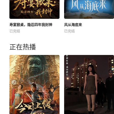
寿宴掀桌，隐忍四年我封神
风从海底来
已完结
已完结
正在热播