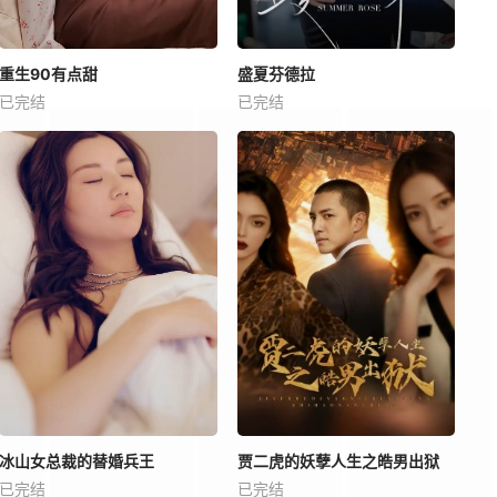
重生90有点甜
盛夏芬德拉
已完结
已完结
冰山女总裁的替婚兵王
贾二虎的妖孽人生之皓男出狱
已完结
已完结