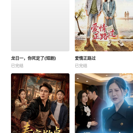
龙日一，你死定了(短剧)
爱情正路过
已完结
已完结