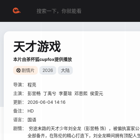
天才游戏
本片由茶杯狐cupfox提供播放
剧情片
2026
大陆
导演：
程亮
主演：
彭昱畅
丁禹兮
李蔓瑄
邓恩熙
侯雯元
更新：
2026-06-04 14:16
备注：
HD
语言：
国语
剧情：
穷途末路的天才少年刘全龙（彭昱畅 饰），被偏执富家公
全部备齐，在陈伦的精心打造下，刘全龙瞬间拥有顶配人生