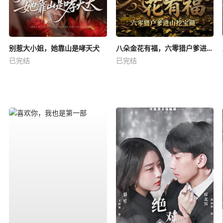
别惹大小姐，她靠山是哮天犬
八朵金花有福，六零猎户爹进山挖宝藏
已完结
已完结