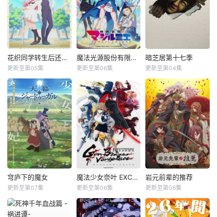
花织同学转生后还是想干架
魔法光源股份有限公司第二季
暗芝居第十七季
更新至第05集
更新至第06集
更新至第04集
穹庐下的魔女
魔法少女奈叶 EXCEEDS Gun Blaze Vengeance
岩元前辈的推荐
更新至第07集
更新至第06集
更新至第06集