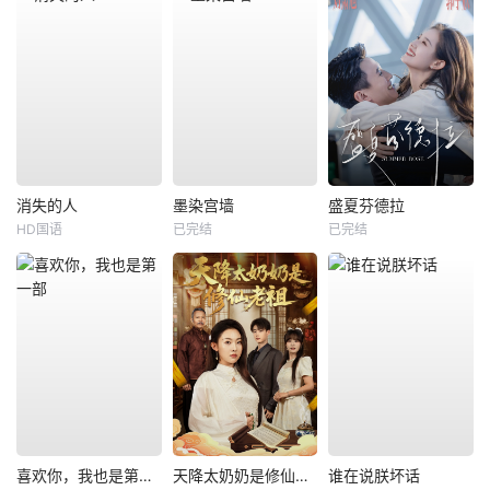
消失的人
墨染宫墙
盛夏芬德拉
HD国语
已完结
已完结
喜欢你，我也是第一部
天降太奶奶是修仙老祖
谁在说朕坏话