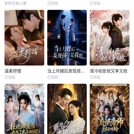
更新至第01集
已完结
已完结
温柔狩猎
当上月嫂后发现孩子是我的
清冷权臣他又争又抢
已完结
已完结
已完结