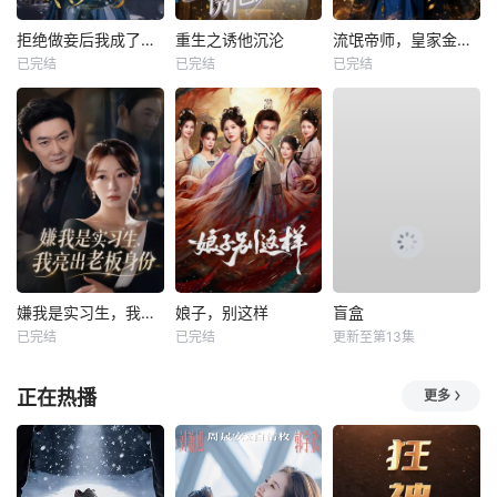
拒绝做妾后我成了太子侧妃
重生之诱他沉沦
流氓帝师，皇家金牌县令
已完结
已完结
已完结
嫌我是实习生，我亮出老板身份
娘子，别这样
盲盒
已完结
已完结
更新至第13集
正在热播
更多