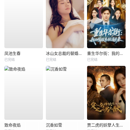
凤池生春
冰山女总裁的替婚兵王
重生华尔街：我的情报系统通未来
已完结
已完结
已完结
致命夜焰
沉香如雪
贾二虎的妖孽人生之皓男出狱