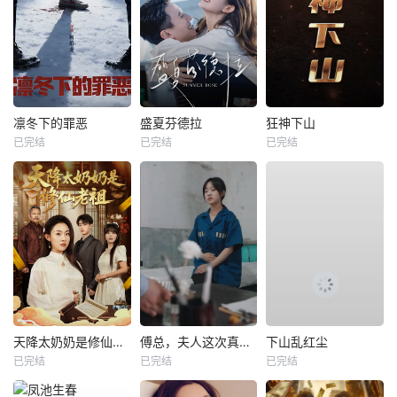
凛冬下的罪恶
盛夏芬德拉
狂神下山
已完结
已完结
已完结
天降太奶奶是修仙老祖
傅总，夫人这次真的死了
下山乱红尘
已完结
已完结
已完结