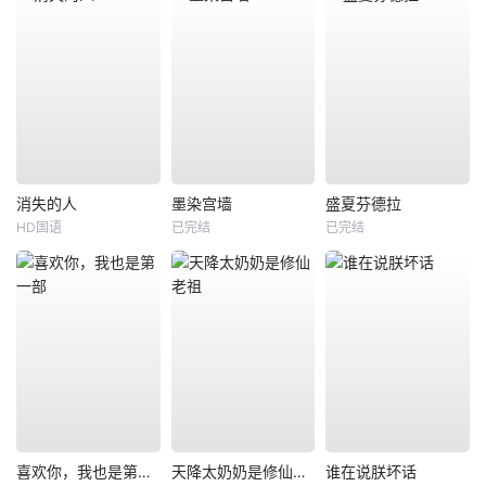
消失的人
墨染宫墙
盛夏芬德拉
HD国语
已完结
已完结
喜欢你，我也是第一部
天降太奶奶是修仙老祖
谁在说朕坏话