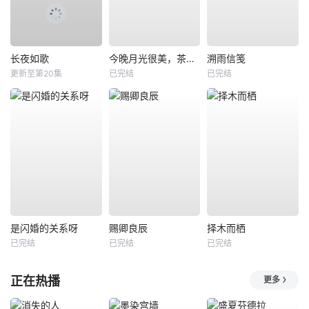
长夜如歌
今晚月光很美，茶香四溢
溯雨信笺
更新至第20集
已完结
已完结
是闪婚的关系呀
赐卿良辰
择木而栖
已完结
已完结
已完结
正在热播
更多