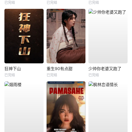
已完结
已完结
已完结
狂神下山
重生90有点甜
少帅你老婆又跑了
已完结
已完结
已完结