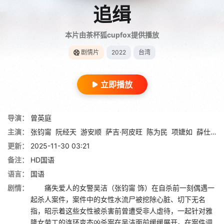
追缉
本片由茶杯狐cupfox提供播放
剧情片
2022
台湾
立即播放
导演：
曾英庭
主演：
张钧甯
阮经天
游安顺
萨吉·阿皮旺
陈为民
项婕如
薛仕凌
更新：
2025-11-30 03:21
备注：
HD国语
语言：
国语
剧情：
痛失爱人的女警吴洁（张钧甯 饰）在自杀前一刻偶遇一
起杀人案件，案件中的女性水流尸被挖除心脏、切下无名
指，昭示着这些女性被杀害前曾遭受非人虐待，一起针对雅
隆女劳工的连环变态凶杀案在吴洁面前缓缓展开。在案件调