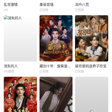
乱世激情
墨染宫墙
龙吟八荒
HD
已完结
已完结
消失的人
藏剑十年：废柴皇子竟是绝世强龙
装穷爸妈送养子珍宝
HD国语
已完结
已完结