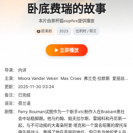
卧底费瑞的故事
本片由茶杯狐cupfox提供播放
欧美剧
2023
比利时 / 荷兰
立即播放
导演：
内详
主演：
Moora Vander Veken
Max Croes
弗兰克·拉默斯
爱丽丝·夏普
更新：
2025-11-30 03:24
备注：
已完结
语言：
荷兰语
剧情：
Ferry Bouman试图作为一个新手xtc制作人在Brabant黑社
会中站稳脚跟。他与约翰、姐夫拉尔斯、雷姆科和丹尼斯一
起，与不可动摇的大毒枭阿里·塔克和一个臭名昭著的摩托车
俱乐部战斗，赢得了他在高层的地位。但只有当他的爱人丹